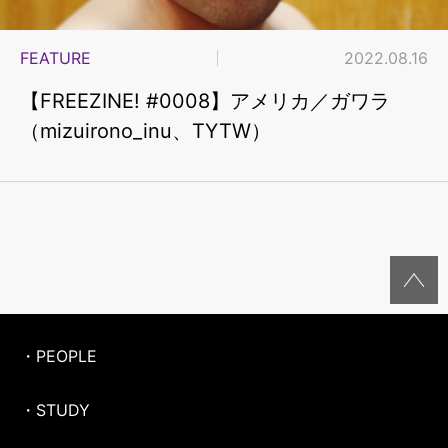
FEATURE
2022.08.16
【FREEZINE! #0008】アメリカ／ガワラ
（mizuirono_inu、TYTW）
・PEOPLE
・STUDY