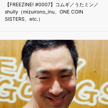
【FREEZINE! #0007】コムギ／うたミン／
shully（mizuirono_inu、ONE COIN
SISTERS、etc.）