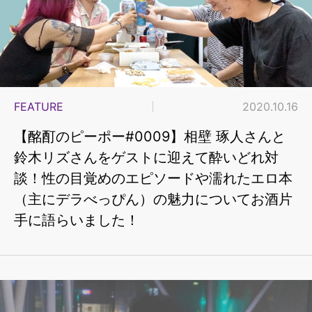
FEATURE
2020.10.16
【酩酊のピーポー#0009】相壁 琢人さんと
鈴木リズさんをゲストに迎えて酔いどれ対
談！性の目覚めのエピソードや濡れたエロ本
（主にデラべっぴん）の魅力についてお酒片
手に語らいました！