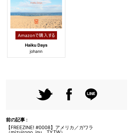
Haiku Days
johann
前の記事 :
【FREEZINE! #0008】アメリカ／ガワラ
（mizuirono_inu、TYTW）