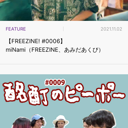
FEATURE
2021.11.02
【FREEZINE! #0006】
miNami（FREEZINE、あみだあくび）