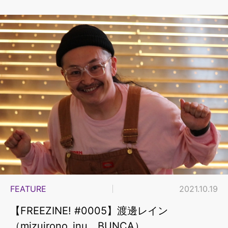
FEATURE
2021.10.19
【FREEZINE! #0005】渡邊レイン
（mizuirono_inu、BUNCA）