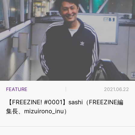
FEATURE
2021.06.22
【FREEZINE! #0001】sashi（FREEZINE編
集長、mizuirono_inu）