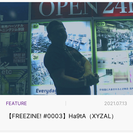
FEATURE
2021.07.13
【FREEZINE! #0003】Ha9tA（XYZAL）