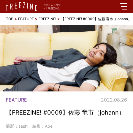
TOP
FEATURE
FREEZINE!
【FREEZINE! #0009】佐藤 竜市（johann）
FEATURE
2022.08.26
【FREEZINE! #0009】佐藤 竜市（johann）
撮影：sashi 編集：Ape