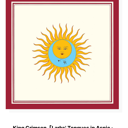
King Crimson『Larks' Tongues in Aspic』