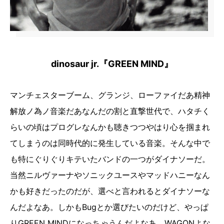
dinosaur jr.『GREEN MIND』
マンチェスターブーム、グランジ、ローファイだあ精神
解放ノ為ノ音楽だあなんだの割と直撃世代で、ハタチく
らいの頃はプログレなんかも聴きつつやはり心を掴まれ
てしまうのは同時代的に発生している音楽。そんな中で
も特にぐりぐりキテいたバンドの一つがダイナソーだ。
当然ニルヴァーナやソニックユースやマッドハニーなん
かも好きだったのだが、選べと言われるとダイナソーな
んだよなあ。しかもBugとか選びたいのだけど、やっぱ
りGREEN MINDになっちゃうんだよなあ。WAGONよな