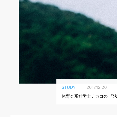
STUDY
2017.12.26
体育会系社労士チカコの 「