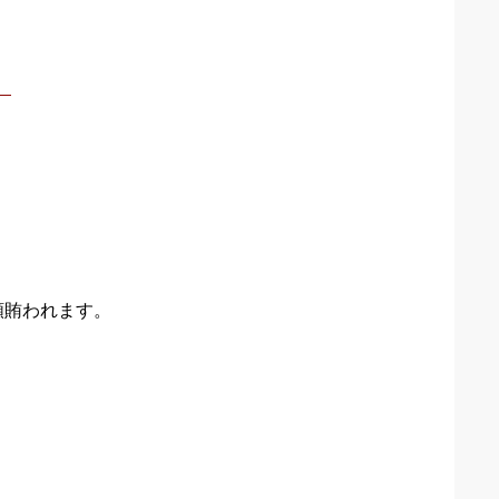
。
。
額賄われます。
。