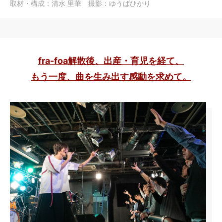
取材・構成：清水 里華 撮影：ゆうばひかり
fra-foa解散後、出産・育児を経て、
もう一度、曲を生み出す感動を求めて。