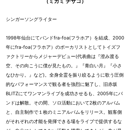
（ミカミ チサコ）
シンガーソングライター
1998年仙台にてバンドfra-foa(フラホア）を結成、2000
年にfra-foa(フラホア）のボーカリストとしてトイズフ
ァクトリーからメジャーデビュー(代表曲は『澄み渡る
空、その向こうに僕が見たもの。』『青白い月』『小さ
なひかり。』など)。全身全霊を振り絞るように歌う圧倒
的なパフォーマンスで観る者を強烈に魅了し、旧赤坂
BLITZにてワンマンライブを成功させるも、2005年にバ
ンドは解散。その間、ソロ活動において2枚のアルバム
と、自主制作で１枚のミニアルバムをリリース。観客側
がそれぞれの才能を発揮できる場をライブで提供するな