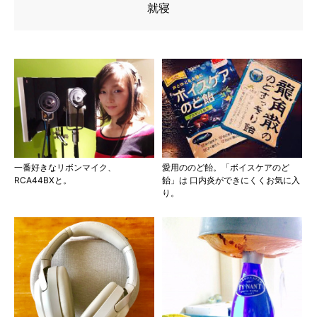
就寝
一番好きなリボンマイク、
愛用ののど飴。「ボイスケアのど
RCA44BXと。
飴」は 口内炎ができにくくお気に入
り。