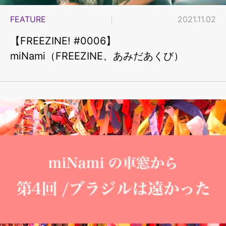
FEATURE
2021.11.02
【FREEZINE! #0006】
miNami（FREEZINE、あみだあくび）