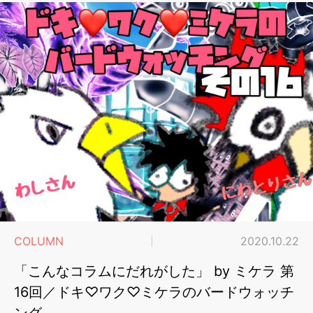
COLUMN
2020.10.22
「こんなコラムにだれがした」 by ミケラ 第
16回／ドキ♡ワク♡ミケラのバードウォッチ
ング